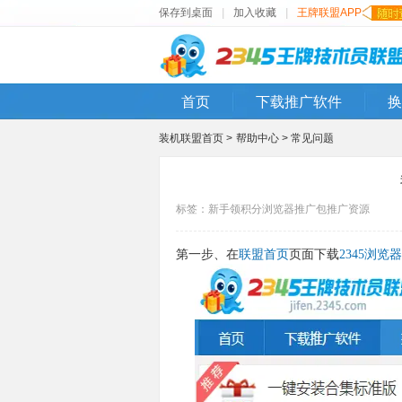
保存到桌面
|
加入收藏
|
王牌联盟APP
首页
下载推广软件
换
装机联盟首页 >
帮助中心 >
常见问题
标签：
新手
领积分
浏览器推广包
推广资源
第一步、在
联盟首页
页面下载
2345浏