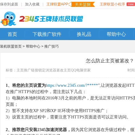
保存到桌面
|
加入收藏
|
王牌联盟APP
王牌联盟小程序
new
首页
下载推广软件
换礼品
帮助中心
装机联盟首页 >
帮助中心 >
推广技巧
怎么防止主页被篡改？
标签：
主页
推广链接
锁定
浏览器
篡改主页
QQ电脑管家
时间：
1、
将您的主页设置为
https://www.2345.com/?*****
”,让浏览器发起HT
在推广HTTPS的过程中，需注意以下几点：
1）电脑的本地时间在2016年3月之前的用户，是无法正常访问HTTP
页面；
2）暂不支持在XP SP2和XP IE环境中使用HTTPS推广；
3）设置主页的过程中，需要注意下HTTPS页面是否可以正常访问。
2、推荐您只安装2345加速浏览器，
因为其它浏览器在升级过程中，很