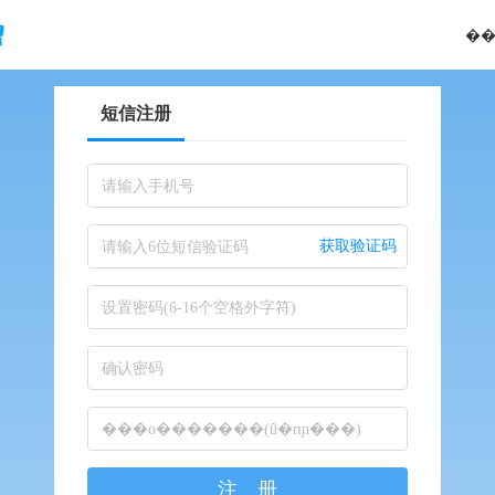
��
短信注册
请输入手机号
获取验证码
请输入6位短信验证码
设置密码(6-16个空格外字符)
确认密码
���о�������(û�пɲ���)
注 册