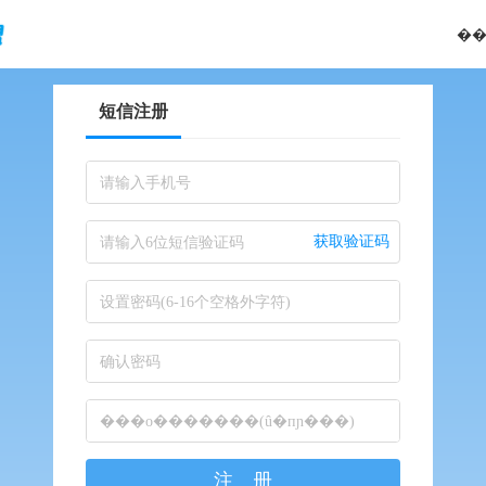
��
短信注册
请输入手机号
获取验证码
请输入6位短信验证码
设置密码(6-16个空格外字符)
确认密码
���о�������(û�пɲ���)
注 册