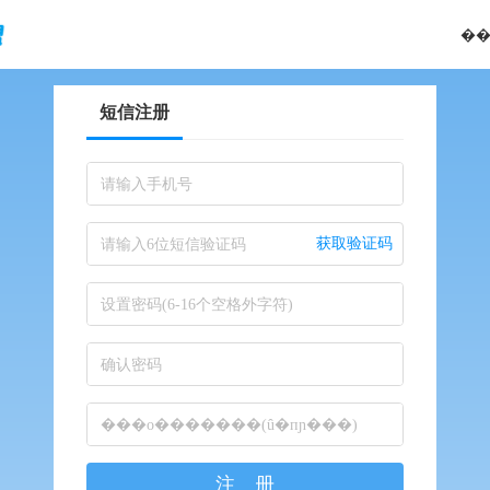
��
短信注册
请输入手机号
获取验证码
请输入6位短信验证码
设置密码(6-16个空格外字符)
确认密码
���о�������(û�пɲ���)
注 册