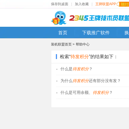
保存到桌面
|
加入收藏
|
王牌联盟APP
首页
下载推广软件
换
装机联盟首页 >
帮助中心
检索“
待发积分
”的结果如下：
什么是
待发积分
？
为什么
待发积分
还有部分没有发？
什么是可用余额、
待发积分
？