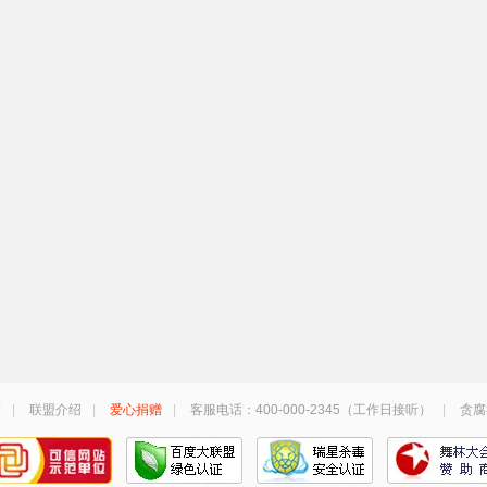
誉
|
联盟介绍
|
爱心捐赠
|
客服电话：400-000-2345（工作日接听）
|
贪腐